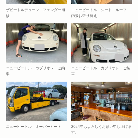
ザビートルデューン フェンダー補
ニュービートル シート ルーフ
修
内張お張り替え
ニュービートル カブリオレ ご納
ニュービートル カブリオレ ご納
車
車
ニュービートル オーバーヒート
2024年もよろしくお願い申し上げま
す。